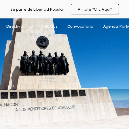
Sé parte de Libertad Popular
Afíliate "Clic Aquí"
ip to main content
Skip to navigat
Directivos
Afiliados
Convocatoria
Agenda Parti