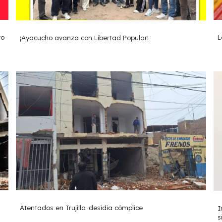
L
to
¡Ayacucho avanza con Libertad Popular!
Atentados en Trujillo: desidia cómplice
I
s