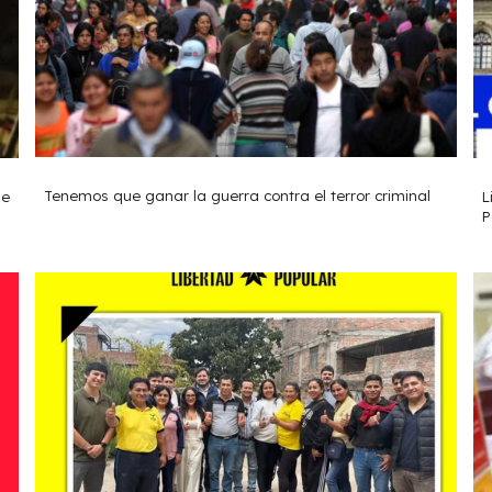
Tenemos que ganar la guerra contra el terror criminal
L
de
P