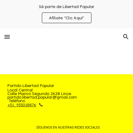
Sé parte de Libertad Popular
Skip to main content
Skip to navigation
Afíliate "Clic Aquí"
Partido
Libertad Popular
Local Central
Calle Manco Segundo 2628 Lince.
partido.libertad.popular@gmail.com
Teléfono
📞
+51
933018876
SÍGUENOS EN NUESTRAS REDES SOCIALES