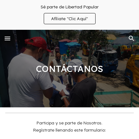
Sé parte de Libertad Popular
Skip to main content
Skip to navigation
Afíliate "Clic Aquí"
CONTÁCTANOS
Participa y se parte de Nosotros.
Regístrate llenando este formulario: