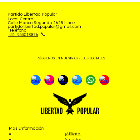
Partido
Libertad Popular
Local Central
Calle Manco Segundo 2628 Lince.
partido.libertad.popular@gmail.com
Teléfono
📞
+51
933018876
SÍGUENOS EN NUESTRAS REDES SOCIALES
Más Información
¡
Afíliate
Afiliados